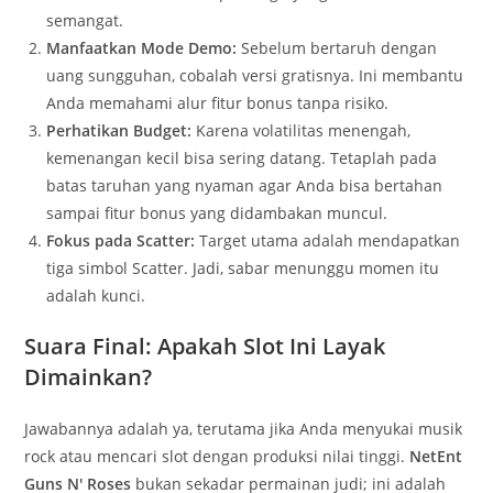
semangat.
Manfaatkan Mode Demo:
Sebelum bertaruh dengan
uang sungguhan, cobalah versi gratisnya. Ini membantu
Anda memahami alur fitur bonus tanpa risiko.
Perhatikan Budget:
Karena volatilitas menengah,
kemenangan kecil bisa sering datang. Tetaplah pada
batas taruhan yang nyaman agar Anda bisa bertahan
sampai fitur bonus yang didambakan muncul.
Fokus pada Scatter:
Target utama adalah mendapatkan
tiga simbol Scatter. Jadi, sabar menunggu momen itu
adalah kunci.
Suara Final: Apakah Slot Ini Layak
Dimainkan?
Jawabannya adalah ya, terutama jika Anda menyukai musik
rock atau mencari slot dengan produksi nilai tinggi.
NetEnt
Guns N' Roses
bukan sekadar permainan judi; ini adalah