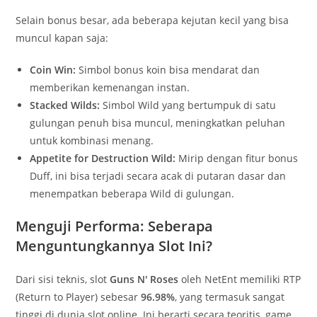
Selain bonus besar, ada beberapa kejutan kecil yang bisa
muncul kapan saja:
Coin Win:
Simbol bonus koin bisa mendarat dan
memberikan kemenangan instan.
Stacked Wilds:
Simbol Wild yang bertumpuk di satu
gulungan penuh bisa muncul, meningkatkan peluhan
untuk kombinasi menang.
Appetite for Destruction Wild:
Mirip dengan fitur bonus
Duff, ini bisa terjadi secara acak di putaran dasar dan
menempatkan beberapa Wild di gulungan.
Menguji Performa: Seberapa
Menguntungkannya Slot Ini?
Dari sisi teknis, slot
Guns N' Roses
oleh NetEnt memiliki RTP
(Return to Player) sebesar
96.98%
, yang termasuk sangat
tinggi di dunia slot online. Ini berarti secara teoritis, game