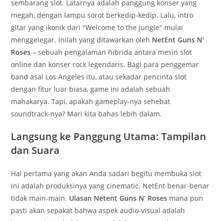
sembarang slot. Latarnya adalah panggung konser yang
megah, dengan lampu sorot berkedip-kedip. Lalu, intro
gitar yang ikonik dari "Welcome to the Jungle" mulai
menggelegar. Inilah yang ditawarkan oleh
NetEnt Guns N'
Roses
– sebuah pengalaman hibrida antara mesin slot
online dan konser rock legendaris. Bagi para penggemar
band asal Los Angeles itu, atau sekadar pencinta slot
dengan fitur luar biasa, game ini adalah sebuah
mahakarya. Tapi, apakah gameplay-nya sehebat
soundtrack-nya? Mari kita bahas lebih dalam.
Langsung ke Panggung Utama: Tampilan
dan Suara
Hal pertama yang akan Anda sadari begitu membuka slot
ini adalah produksinya yang cinematic. NetEnt benar-benar
tidak main-main.
Ulasan Netent Guns N' Roses
mana pun
pasti akan sepakat bahwa aspek audio-visual adalah