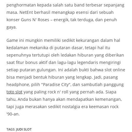
penghormatan kepada salah satu band terbesar sepanjang
masa. NetEnt berhasil menangkap esensi dari sebuah
konser Guns N' Roses – energik, tak terduga, dan penuh
gaya.
Game ini mungkin memiliki sedikit kekurangan dalam hal
kedalaman mekanika di putaran dasar, tetapi hal itu
sepenuhnya tertutupi oleh ledakan hiburan yang diberikan
saat fitur bonus aktif dan lagu-lagu legendaris mengiringi
setiap putaran gulungan. Ini adalah bukti bahwa slot online
bisa menjadi bentuk hiburan yang lengkap. Jadi, pasang
headphone, pilih "Paradise City", dan sambutlah panggung
toto slot
yang paling rock n' roll yang pernah ada. Siapa
tahu, Anda bukan hanya akan mendapatkan kemenangan,
tapi juga merasakan sedikit nostalgia era keemasan rock
'90-an.
TAGS
:
JUDI SLOT