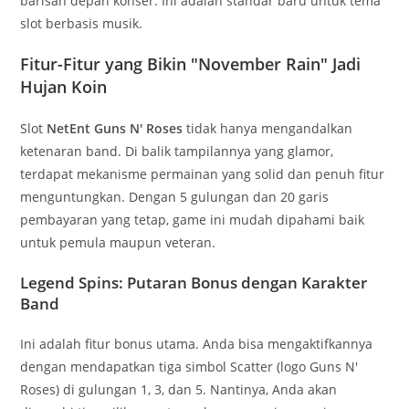
barisan depan konser. Ini adalah standar baru untuk tema
slot berbasis musik.
Fitur-Fitur yang Bikin "November Rain" Jadi
Hujan Koin
Slot
NetEnt Guns N' Roses
tidak hanya mengandalkan
ketenaran band. Di balik tampilannya yang glamor,
terdapat mekanisme permainan yang solid dan penuh fitur
menguntungkan. Dengan 5 gulungan dan 20 garis
pembayaran yang tetap, game ini mudah dipahami baik
untuk pemula maupun veteran.
Legend Spins: Putaran Bonus dengan Karakter
Band
Ini adalah fitur bonus utama. Anda bisa mengaktifkannya
dengan mendapatkan tiga simbol Scatter (logo Guns N'
Roses) di gulungan 1, 3, dan 5. Nantinya, Anda akan