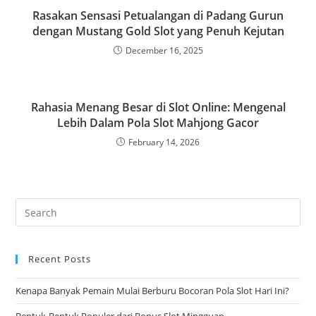
Rasakan Sensasi Petualangan di Padang Gurun
dengan Mustang Gold Slot yang Penuh Kejutan
December 16, 2025
Rahasia Menang Besar di Slot Online: Mengenal
Lebih Dalam Pola Slot Mahjong Gacor
February 14, 2026
Pre
Es
to
Recent Posts
clo
the
Kenapa Banyak Pemain Mulai Berburu Bocoran Pola Slot Hari Ini?
sea
pan