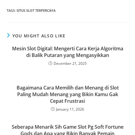
TAGS
:
SITUS SLOT TERPERCAYA
YOU MIGHT ALSO LIKE
Mesin Slot Digital: Mengerti Cara Kerja Algoritma
di Balik Putaran yang Mengasyikkan
December 21, 2025
Bagaimana Cara Memilih dan Menang di Slot
Paling Mudah Menang yang Bikin Kamu Gak
Cepat Frustrasi
January 11, 2026
Seberapa Menarik Sih Game Slot Pg Soft Fortune
Gods dan Apa yang Bikin Banyak Pemain