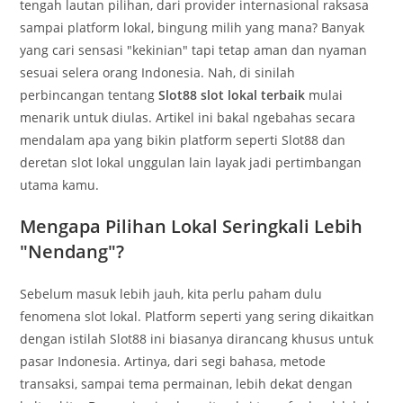
tengah lautan pilihan, dari provider internasional raksasa
sampai platform lokal, bingung milih yang mana? Banyak
yang cari sensasi "kekinian" tapi tetap aman dan nyaman
sesuai selera orang Indonesia. Nah, di sinilah
perbincangan tentang
Slot88 slot lokal terbaik
mulai
menarik untuk diulas. Artikel ini bakal ngebahas secara
mendalam apa yang bikin platform seperti Slot88 dan
deretan slot lokal unggulan lain layak jadi pertimbangan
utama kamu.
Mengapa Pilihan Lokal Seringkali Lebih
"Nendang"?
Sebelum masuk lebih jauh, kita perlu paham dulu
fenomena slot lokal. Platform seperti yang sering dikaitkan
dengan istilah Slot88 ini biasanya dirancang khusus untuk
pasar Indonesia. Artinya, dari segi bahasa, metode
transaksi, sampai tema permainan, lebih dekat dengan