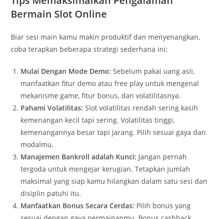
Tips Memaksimalkan Pengalaman
Bermain Slot Online
Biar sesi main kamu makin produktif dan menyenangkan,
coba terapkan beberapa strategi sederhana ini:
Mulai Dengan Mode Demo:
Sebelum pakai uang asli,
manfaatkan fitur demo atau free play untuk mengenal
mekanisme game, fitur bonus, dan volatilitasnya.
Pahami Volatilitas:
Slot volatilitas rendah sering kasih
kemenangan kecil tapi sering. Volatilitas tinggi,
kemenangannya besar tapi jarang. Pilih sesuai gaya dan
modalmu.
Manajemen Bankroll adalah Kunci:
Jangan pernah
tergoda untuk mengejar kerugian. Tetapkan jumlah
maksimal yang siap kamu hilangkan dalam satu sesi dan
disiplin patuhi itu.
Manfaatkan Bonus Secara Cerdas:
Pilih bonus yang
sesuai dengan gaya permainanmu. Bonus cashback