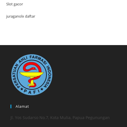
Slot gacor
juraganolx daftar
Alamat
Jl. Yos Sudarso No.7, Kota Mulia, Papua Pegunungan