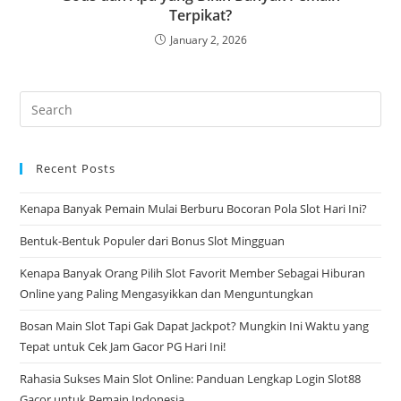
Terpikat?
January 2, 2026
Pre
Es
to
Recent Posts
clo
the
Kenapa Banyak Pemain Mulai Berburu Bocoran Pola Slot Hari Ini?
sea
pan
Bentuk-Bentuk Populer dari Bonus Slot Mingguan
Kenapa Banyak Orang Pilih Slot Favorit Member Sebagai Hiburan
Online yang Paling Mengasyikkan dan Menguntungkan
Bosan Main Slot Tapi Gak Dapat Jackpot? Mungkin Ini Waktu yang
Tepat untuk Cek Jam Gacor PG Hari Ini!
Rahasia Sukses Main Slot Online: Panduan Lengkap Login Slot88
Gacor untuk Pemain Indonesia