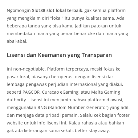
Ngomongin
Slot88 slot lokal terbaik
, gak semua platform
yang mengklaim diri "lokal" itu punya kualitas sama. Ada
beberapa tanda yang bisa kamu jadikan patokan untuk
membedakan mana yang benar-benar oke dan mana yang
abal-abal.
Lisensi dan Keamanan yang Transparan
Ini non-negotiable. Platform terpercaya, meski fokus ke
pasar lokal, biasanya beroperasi dengan lisensi dari
lembaga pengawas perjudian internasional yang diakui,
seperti PAGCOR, Curacao eGaming, atau Malta Gaming
Authority. Lisensi ini menjamin bahwa platform diawasi,
menggunakan RNG (Random Number Generator) yang adil,
dan menjaga data pribadi pemain. Selalu cek bagian footer
website untuk info lisensi ini. Kalau rahasia atau bahkan
gak ada keterangan sama sekali, better stay away.