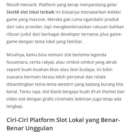
filosofi menarik. Platform yang kerap menyandang gelar
Slot88 slot lokal terbaik
ini biasanya menawarkan koleksi
game yang massive. Mereka gak cuma ngandalin produk
dari satu provider, tapi mengkombinasikan ratusan bahkan
ribuan judul dari berbagai developer ternama, plus game-
game dengan tema lokal yang familiar.
Misalnya, kamu bisa nemuin slot bertema legenda
Nusantara, cerita rakyat, atau simbol-simbol yang akrab
seperti buah-buahan khas atau ikon budaya. Ini bikin
suasana bermain terasa lebih personal dan relate
dibandingkan tema-tema western yang kadang kurang kita
kenal. Tentu saja, slot klasik bergaya buah (fruit theme) dan
video slot dengan grafis cinematic kekinian juga tetap ada
lengkap.
Ciri-Ciri Platform Slot Lokal yang Benar-
Benar Unggulan