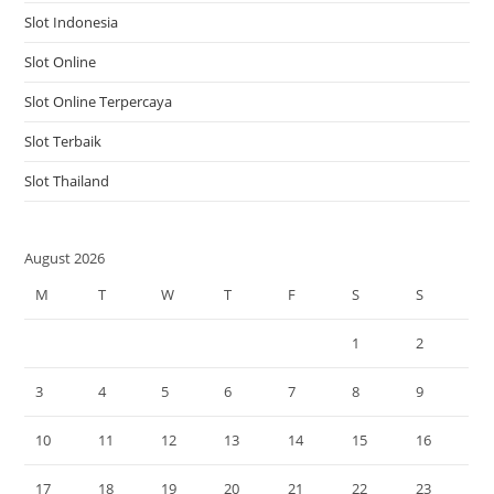
Slot Indonesia
Slot Online
Slot Online Terpercaya
Slot Terbaik
Slot Thailand
August 2026
M
T
W
T
F
S
S
1
2
3
4
5
6
7
8
9
10
11
12
13
14
15
16
17
18
19
20
21
22
23