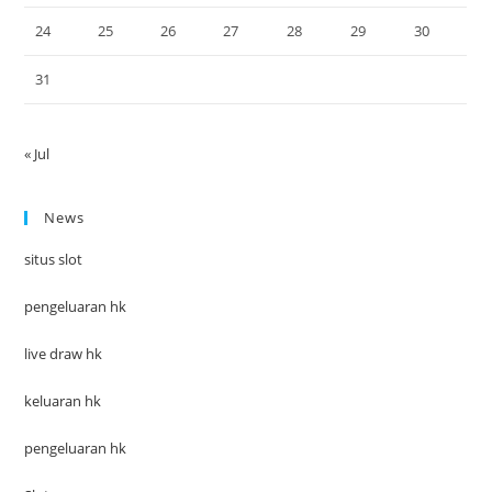
24
25
26
27
28
29
30
31
« Jul
News
situs slot
pengeluaran hk
live draw hk
keluaran hk
pengeluaran hk