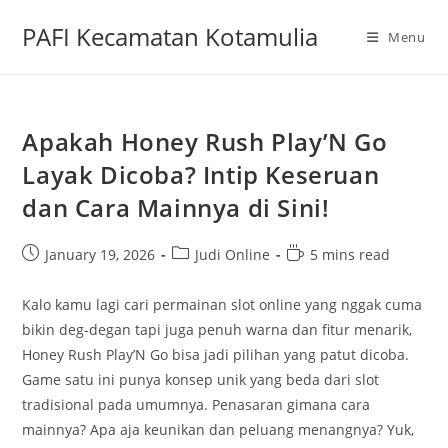
Skip
PAFI Kecamatan Kotamulia
to
Menu
content
Apakah Honey Rush Play’N Go
Layak Dicoba? Intip Keseruan
dan Cara Mainnya di Sini!
Post
Post
Reading
January 19, 2026
Judi Online
5 mins read
published:
category:
time:
Kalo kamu lagi cari permainan slot online yang nggak cuma
bikin deg-degan tapi juga penuh warna dan fitur menarik,
Honey Rush Play’N Go bisa jadi pilihan yang patut dicoba.
Game satu ini punya konsep unik yang beda dari slot
tradisional pada umumnya. Penasaran gimana cara
mainnya? Apa aja keunikan dan peluang menangnya? Yuk,