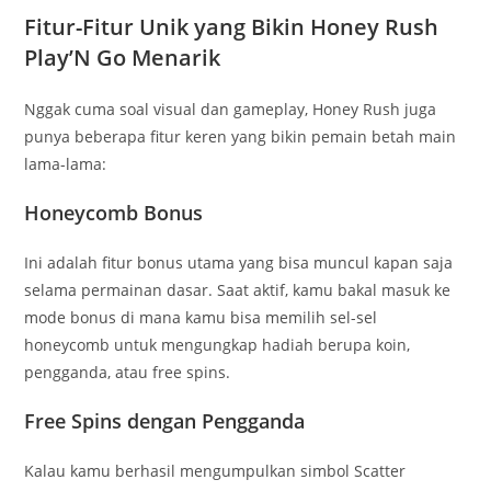
Fitur-Fitur Unik yang Bikin Honey Rush
Play’N Go Menarik
Nggak cuma soal visual dan gameplay, Honey Rush juga
punya beberapa fitur keren yang bikin pemain betah main
lama-lama:
Honeycomb Bonus
Ini adalah fitur bonus utama yang bisa muncul kapan saja
selama permainan dasar. Saat aktif, kamu bakal masuk ke
mode bonus di mana kamu bisa memilih sel-sel
honeycomb untuk mengungkap hadiah berupa koin,
pengganda, atau free spins.
Free Spins dengan Pengganda
Kalau kamu berhasil mengumpulkan simbol Scatter