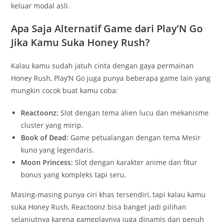
keluar modal asli.
Apa Saja Alternatif Game dari Play’N Go
Jika Kamu Suka Honey Rush?
Kalau kamu sudah jatuh cinta dengan gaya permainan
Honey Rush, Play’N Go juga punya beberapa game lain yang
mungkin cocok buat kamu coba:
Reactoonz:
Slot dengan tema alien lucu dan mekanisme
cluster yang mirip.
Book of Dead:
Game petualangan dengan tema Mesir
kuno yang legendaris.
Moon Princess:
Slot dengan karakter anime dan fitur
bonus yang kompleks tapi seru.
Masing-masing punya ciri khas tersendiri, tapi kalau kamu
suka Honey Rush, Reactoonz bisa banget jadi pilihan
selanjutnya karena gameplaynya juga dinamis dan penuh