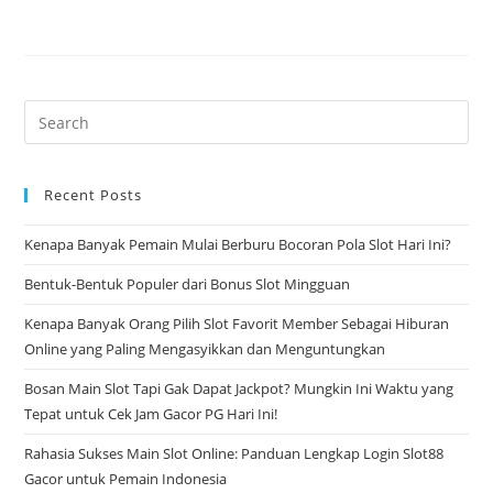
Pre
Es
to
Recent Posts
clo
the
Kenapa Banyak Pemain Mulai Berburu Bocoran Pola Slot Hari Ini?
sea
pan
Bentuk-Bentuk Populer dari Bonus Slot Mingguan
Kenapa Banyak Orang Pilih Slot Favorit Member Sebagai Hiburan
Online yang Paling Mengasyikkan dan Menguntungkan
Bosan Main Slot Tapi Gak Dapat Jackpot? Mungkin Ini Waktu yang
Tepat untuk Cek Jam Gacor PG Hari Ini!
Rahasia Sukses Main Slot Online: Panduan Lengkap Login Slot88
Gacor untuk Pemain Indonesia