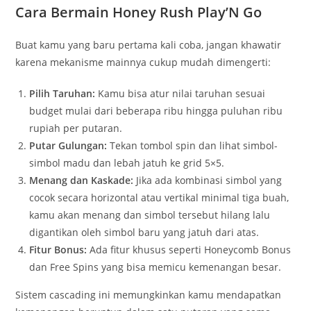
Cara Bermain Honey Rush Play’N Go
Buat kamu yang baru pertama kali coba, jangan khawatir
karena mekanisme mainnya cukup mudah dimengerti:
Pilih Taruhan:
Kamu bisa atur nilai taruhan sesuai
budget mulai dari beberapa ribu hingga puluhan ribu
rupiah per putaran.
Putar Gulungan:
Tekan tombol spin dan lihat simbol-
simbol madu dan lebah jatuh ke grid 5×5.
Menang dan Kaskade:
Jika ada kombinasi simbol yang
cocok secara horizontal atau vertikal minimal tiga buah,
kamu akan menang dan simbol tersebut hilang lalu
digantikan oleh simbol baru yang jatuh dari atas.
Fitur Bonus:
Ada fitur khusus seperti Honeycomb Bonus
dan Free Spins yang bisa memicu kemenangan besar.
Sistem cascading ini memungkinkan kamu mendapatkan