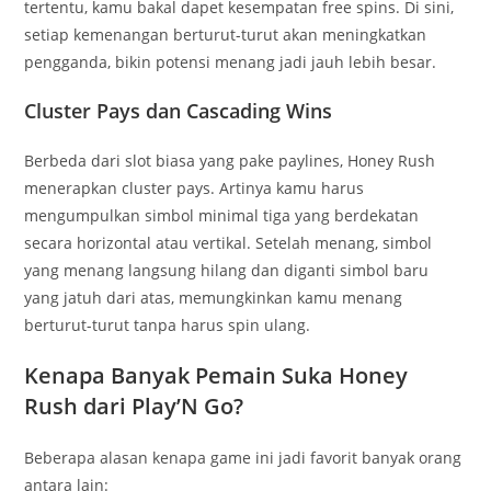
tertentu, kamu bakal dapet kesempatan free spins. Di sini,
setiap kemenangan berturut-turut akan meningkatkan
pengganda, bikin potensi menang jadi jauh lebih besar.
Cluster Pays dan Cascading Wins
Berbeda dari slot biasa yang pake paylines, Honey Rush
menerapkan cluster pays. Artinya kamu harus
mengumpulkan simbol minimal tiga yang berdekatan
secara horizontal atau vertikal. Setelah menang, simbol
yang menang langsung hilang dan diganti simbol baru
yang jatuh dari atas, memungkinkan kamu menang
berturut-turut tanpa harus spin ulang.
Kenapa Banyak Pemain Suka Honey
Rush dari Play’N Go?
Beberapa alasan kenapa game ini jadi favorit banyak orang
antara lain: