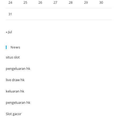
24
25
26
27
28
29
30
31
« Jul
News
situs slot
pengeluaran hk
live draw hk
keluaran hk
pengeluaran hk
Slot gacor