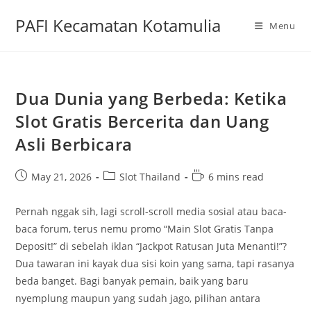
Skip
PAFI Kecamatan Kotamulia
to
Menu
content
Dua Dunia yang Berbeda: Ketika
Slot Gratis Bercerita dan Uang
Asli Berbicara
Post
Post
Reading
May 21, 2026
Slot Thailand
6 mins read
published:
category:
time:
Pernah nggak sih, lagi scroll-scroll media sosial atau baca-
baca forum, terus nemu promo “Main Slot Gratis Tanpa
Deposit!” di sebelah iklan “Jackpot Ratusan Juta Menanti!”?
Dua tawaran ini kayak dua sisi koin yang sama, tapi rasanya
beda banget. Bagi banyak pemain, baik yang baru
nyemplung maupun yang sudah jago, pilihan antara