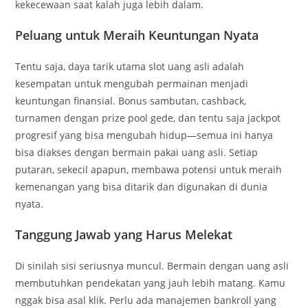
kekecewaan saat kalah juga lebih dalam.
Peluang untuk Meraih Keuntungan Nyata
Tentu saja, daya tarik utama slot uang asli adalah
kesempatan untuk mengubah permainan menjadi
keuntungan finansial. Bonus sambutan, cashback,
turnamen dengan prize pool gede, dan tentu saja jackpot
progresif yang bisa mengubah hidup—semua ini hanya
bisa diakses dengan bermain pakai uang asli. Setiap
putaran, sekecil apapun, membawa potensi untuk meraih
kemenangan yang bisa ditarik dan digunakan di dunia
nyata.
Tanggung Jawab yang Harus Melekat
Di sinilah sisi seriusnya muncul. Bermain dengan uang asli
membutuhkan pendekatan yang jauh lebih matang. Kamu
nggak bisa asal klik. Perlu ada manajemen bankroll yang