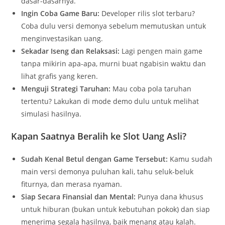
dasar-dasarnya.
Ingin Coba Game Baru:
Developer rilis slot terbaru?
Coba dulu versi demonya sebelum memutuskan untuk
menginvestasikan uang.
Sekadar Iseng dan Relaksasi:
Lagi pengen main game
tanpa mikirin apa-apa, murni buat ngabisin waktu dan
lihat grafis yang keren.
Menguji Strategi Taruhan:
Mau coba pola taruhan
tertentu? Lakukan di mode demo dulu untuk melihat
simulasi hasilnya.
Kapan Saatnya Beralih ke Slot Uang Asli?
Sudah Kenal Betul dengan Game Tersebut:
Kamu sudah
main versi demonya puluhan kali, tahu seluk-beluk
fiturnya, dan merasa nyaman.
Siap Secara Finansial dan Mental:
Punya dana khusus
untuk hiburan (bukan untuk kebutuhan pokok) dan siap
menerima segala hasilnya, baik menang atau kalah.