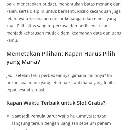
baik: menetapkan budget, menentukan batas menang dan
kalah, serta disiplin untuk berhenti. Risiko kecanduan juga
lebih nyata karena ada unsur keuangan dan emosi yang
kuat. Pilih situs yang terpercaya dan berlisensi resmi
menjadi keharusan mutlak, demi keamanan data dan uang
kamu.
Memetakan Pilihan: Kapan Harus Pilih
yang Mana?
Jadi, setelah tahu perbedaannya, gimana milihnya? Ini
bukan soal mana yang lebih baik, tapi mana yang lebih
tepat sesuai situasi.
Kapan Waktu Terbaik untuk Slot Gratis?
Saat Jadi Pemula Baru:
Wajib hukumnya! Jangan
langsung terjun dengan uang asli sebelum paham