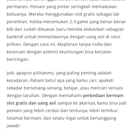
permanen. Pemain yang pintar seringkali memadukan
keduanya. Mereka menggunakan slot gratis sebagai lab
penelitian. Ketika menemukan 2-3 game yang benar-benar
klik dan sudah dikuasai, baru mereka alokasikan sebagian
bankroll untuk memainkannya dengan uang asli di situs
pilihan. Dengan cara ini, eksplorasi tanpa risiko dan
keseruan dengan potensi keuntungan bisa berjalan
beriringan.
Jadi, apapun pilihanmu, yang paling penting adalah
kesadaran. Paham betul apa yang kamu cari: apakah
sekadar bersenang-senang, belajar, atau mencari sensasi
dengan taruhan. Dengan memahami
perbedaan bermain
slot gratis dan uang asli
sampai ke akarnya, kamu bisa jadi
pemain yang lebih cerdas dan tentunya, lebih terhibur.
Selamat bermain, dan selalu ingat untuk bertanggung
jawab!