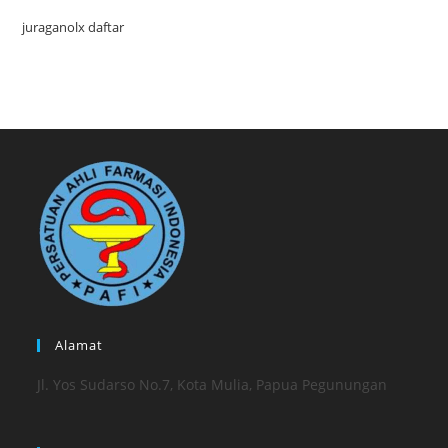
juraganolx daftar
Alamat
Jl. Yos Sudarso No.7, Kota Mulia, Papua Pegunungan