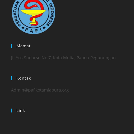
Alamat
Jl. Yos Sudarso No.7, Kota Mulia, Papua Pegunungan
Kontak
Admin@pafikotamlapura.org
Link