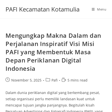
Skip
PAFI Kecamatan Kotamulia
to
Menu
content
Mengungkap Makna Dalam dan
Perjalanan Inspiratif Visi Misi
PAFI yang Membentuk Masa
Depan Periklanan Digital
Indonesia
Post
Post
Reading
November 5, 2025
Pafi
5 mins read
published:
category:
time:
Dalam dunia periklanan digital yang berkembang pesat,
setiap organisasi perlu memiliki landasan kuat untuk
mencapai tujuan jangka panjangnya. Begitulah kisah
Persatuan Advertising dan Fotografi Indonesia (PAFI), yang