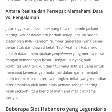
Antara Realita dan Persepsi: Memahami Data
vs. Pengalaman
Jujur, nggak ada developer yang bisa menjamin jackpot
“sering” keluar dalam arti harfiah setiap jam. Itu sudah
diatur oleh RNG (Random Number Generator) yang benar-
benar acak dan diawasi ketat. Tapi, keahlian Habanero
adalah dalam menciptakan
pengalaman
yang merasa dekat
dengan kemenangan besar. Dengan RTP yang baik,
volatilitas yang terukur, dan fitur yang aktif, peluang untuk
mencapai kemenangan maksimal dalam game menjadi
lebih terstruktur dan terasa mungkin. Inilah yang kemudian
diterjemahkan oleh komunitas pemain sebagai “sering
kasih jackpot”. It’s a blend of math and magic in game
design.
Beberapa Slot Habanero yang Legendaris