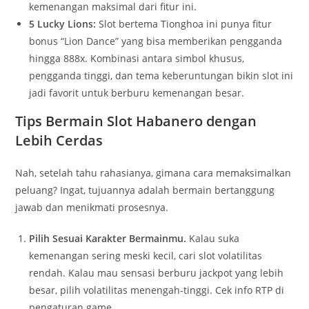
kemenangan maksimal dari fitur ini.
5 Lucky Lions:
Slot bertema Tionghoa ini punya fitur
bonus “Lion Dance” yang bisa memberikan pengganda
hingga 888x. Kombinasi antara simbol khusus,
pengganda tinggi, dan tema keberuntungan bikin slot ini
jadi favorit untuk berburu kemenangan besar.
Tips Bermain Slot Habanero dengan
Lebih Cerdas
Nah, setelah tahu rahasianya, gimana cara memaksimalkan
peluang? Ingat, tujuannya adalah bermain bertanggung
jawab dan menikmati prosesnya.
Pilih Sesuai Karakter Bermainmu.
Kalau suka
kemenangan sering meski kecil, cari slot volatilitas
rendah. Kalau mau sensasi berburu jackpot yang lebih
besar, pilih volatilitas menengah-tinggi. Cek info RTP di
pengaturan game.