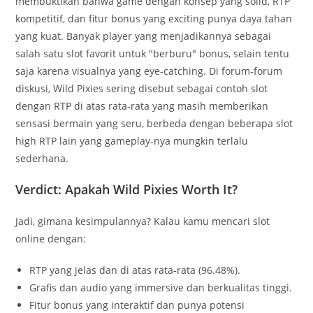
membuktikan bahwa game dengan konsep yang solid, RTP
kompetitif, dan fitur bonus yang exciting punya daya tahan
yang kuat. Banyak player yang menjadikannya sebagai
salah satu slot favorit untuk "berburu" bonus, selain tentu
saja karena visualnya yang eye-catching. Di forum-forum
diskusi, Wild Pixies sering disebut sebagai contoh slot
dengan RTP di atas rata-rata yang masih memberikan
sensasi bermain yang seru, berbeda dengan beberapa slot
high RTP lain yang gameplay-nya mungkin terlalu
sederhana.
Verdict: Apakah Wild Pixies Worth It?
Jadi, gimana kesimpulannya? Kalau kamu mencari slot
online dengan:
RTP yang jelas dan di atas rata-rata (96.48%).
Grafis dan audio yang immersive dan berkualitas tinggi.
Fitur bonus yang interaktif dan punya potensi