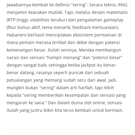
Jawabannya kembali ke definisi “sering”. Secara teknis, RNG
menjamin keacakan mutlak. Tapi, melalui desain matematis
(RTP tinggi, volatilitas terukur) dan pengalaman gameplay
(fitur bonus aktif, tema menarik, feedback memuaskan),
Habanero berhasil menciptakan ekosistem permainan di
mana pemain merasa
terlibat
dan
dekat
dengan potensi
kemenangan besar. Itulah seninya. Mereka membangun
narasi dan sensasi “hampir menang” dan “potensi besar”
dengan sangat baik, sehingga ketika jackpot itu benar-
benar datang, rasanya seperti puncak dari sebuah
petualangan yang memang sudah seru dari awal. Jadi,
mungkin bukan “sering” dalam arti harfiah, tapi lebih
kepada “sering memberikan kesempatan dan sensasi yang
mengarah ke sana.” Dan dalam dunia slot online, sensasi
itulah yang justru bikin kita terus kembali untuk bermain.