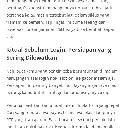
kemenangannya belum tentu besar-besar amat. Yang
penting, frekuensi kemenangannya terasa. Itu bisa jadi
pertanda kalau mesin tersebut lagi dalam siklus yang
“ramah” ke pemain. Tapi ingat, ini cuma feeling dan
observasi, bukan jaminan. Siklusnya bisa berubah kapan
aja.
Ritual Sebelum Login: Persiapan yang
Sering Dilewatkan
Nah, buat kamu yang pengin coba peruntungan di malam
hari, jangan asal
login hoki slot online gacor malam
aja.
Persiapan itu penting banget, lho. Bayangin aja kaya mau
perang, kamu butuh strategi dan amunisi yang cukup.
Pertama, pastikan kamu udah memilih platform yang tepat.
Cari yang reputasinya bagus, lisensinya jelas, dan punya
RTP yang transparan. Baca-baca review dari pemain lain,
tapi tetap pakai nalar ya. Kedua, atur modal dengan bijak.