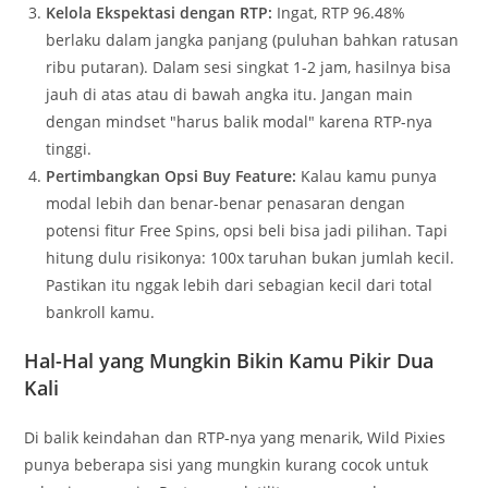
Kelola Ekspektasi dengan RTP:
Ingat, RTP 96.48%
berlaku dalam jangka panjang (puluhan bahkan ratusan
ribu putaran). Dalam sesi singkat 1-2 jam, hasilnya bisa
jauh di atas atau di bawah angka itu. Jangan main
dengan mindset "harus balik modal" karena RTP-nya
tinggi.
Pertimbangkan Opsi Buy Feature:
Kalau kamu punya
modal lebih dan benar-benar penasaran dengan
potensi fitur Free Spins, opsi beli bisa jadi pilihan. Tapi
hitung dulu risikonya: 100x taruhan bukan jumlah kecil.
Pastikan itu nggak lebih dari sebagian kecil dari total
bankroll kamu.
Hal-Hal yang Mungkin Bikin Kamu Pikir Dua
Kali
Di balik keindahan dan RTP-nya yang menarik, Wild Pixies
punya beberapa sisi yang mungkin kurang cocok untuk