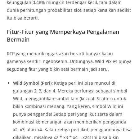
keunggulan 0.48% mungkin terdengar kecil, tapi dalam
dunia perhitungan probabilitas slot, setiap kenaikan sedikit
itu bisa berarti.
Fitur-Fitur yang Memperkaya Pengalaman
Bermain
RTP yang menarik nggak akan berarti banyak kalau
gamenya sendiri ngebosenin. Untungnya, Wild Pixies punya
segudang fitur yang bikin sesi bermain jadi seru.
Wild Symbol (Peri):
Ketiga peri ini bisa muncul di
gulungan 2, 3, dan 4. Mereka berfungsi sebagai simbol
Wild, menggantikan simbol lain (kecuali Scatter) untuk
bikin kombinasi menang. Yang keren, simbol Wild ini
punya pengganda! Setiap peri yang ikut serta dalam
kombinasi kemenangan akan memberikan pengganda
x2, x3, atau x4. Kalau ketiga peri ikut, penggandanya bisa
dikalikan, misalnya x2 * x3 * x4 = x24! Ini bisa bikin