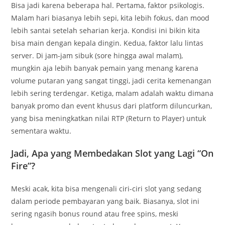
Bisa jadi karena beberapa hal. Pertama, faktor psikologis.
Malam hari biasanya lebih sepi, kita lebih fokus, dan mood
lebih santai setelah seharian kerja. Kondisi ini bikin kita
bisa main dengan kepala dingin. Kedua, faktor lalu lintas
server. Di jam-jam sibuk (sore hingga awal malam),
mungkin aja lebih banyak pemain yang menang karena
volume putaran yang sangat tinggi, jadi cerita kemenangan
lebih sering terdengar. Ketiga, malam adalah waktu dimana
banyak promo dan event khusus dari platform diluncurkan,
yang bisa meningkatkan nilai RTP (Return to Player) untuk
sementara waktu.
Jadi, Apa yang Membedakan Slot yang Lagi “On
Fire”?
Meski acak, kita bisa mengenali ciri-ciri slot yang sedang
dalam periode pembayaran yang baik. Biasanya, slot ini
sering ngasih bonus round atau free spins, meski