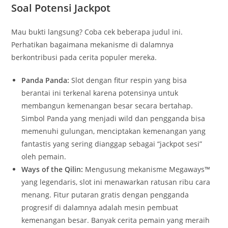
Soal Potensi Jackpot
Mau bukti langsung? Coba cek beberapa judul ini.
Perhatikan bagaimana mekanisme di dalamnya
berkontribusi pada cerita populer mereka.
Panda Panda:
Slot dengan fitur respin yang bisa
berantai ini terkenal karena potensinya untuk
membangun kemenangan besar secara bertahap.
Simbol Panda yang menjadi wild dan pengganda bisa
memenuhi gulungan, menciptakan kemenangan yang
fantastis yang sering dianggap sebagai “jackpot sesi”
oleh pemain.
Ways of the Qilin:
Mengusung mekanisme Megaways™
yang legendaris, slot ini menawarkan ratusan ribu cara
menang. Fitur putaran gratis dengan pengganda
progresif di dalamnya adalah mesin pembuat
kemenangan besar. Banyak cerita pemain yang meraih