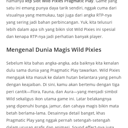
namanya
Rtp Slot Wild Pixies Pragmatic Play
. Game yang
satu ini emang punya daya tarik sendiri, nggak cuma dari
visualnya yang memukau, tapi juga dari angka RTP-nya
yang sering jadi bahan perbincangan. Yuk, kita telusuri
lebih dalam apa sih yang bikin slot Wild Pixies ini spesial
dan kenapa RTP-nya jadi perhatian banyak player.
Mengenal Dunia Magis Wild Pixies
Sebelum kita bahas angka-angka, ada baiknya kita kenalan
dulu sama dunia yang Pragmatic Play tawarkan. Wild Pixies
mengajak kita masuk ke dalam hutan belantara yang penuh
dengan keajaiban. Di sini, kamu akan bertemu dengan tiga
peri cantik—Flora, Fauna, dan Aura—yang menjadi simbol
Wild sekaligus ikon utama game ini. Latar belakangnya
yang dipenuhi bunga, jamur, dan cahaya magis bikin mata
betah berlama-lama. Desainnya detail banget, khas
Pragmatic Play yang nggak pernah setengah-setengah
dalam urusan grafis dan animasi. Sound effect-nya juga