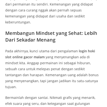
dari permainan itu sendiri. Kemenangan yang didapat
dengan cara curang nggak akan pernah sepuas
kemenangan yang didapat dari usaha dan sedikit
keberuntungan.
Membangun Mindset yang Sehat: Lebih
Dari Sekadar Menang
Pada akhirnya, kunci utama dari pengalaman
login hoki
slot online gacor malam
yang menyenangkan ada di
mindset kita. Anggap permainan ini sebagai hiburan,
sebuah cara untuk melepas penat dengan sedikit
tantangan dan harapan. Kemenangan uang adalah bonus
yang menyenangkan, tapi jangan jadikan itu satu-satunya
tujuan.
Bermainlah dengan santai. Nikmati grafis yang menarik,
efek suara yang seru, dan ketegangan saat gulungan