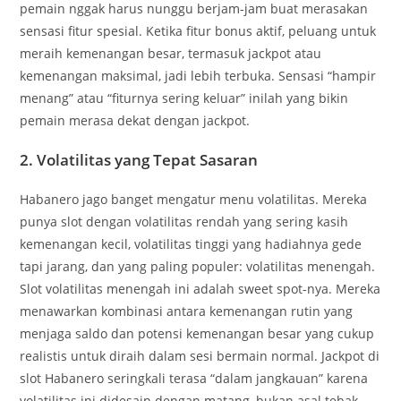
pemain nggak harus nunggu berjam-jam buat merasakan
sensasi fitur spesial. Ketika fitur bonus aktif, peluang untuk
meraih kemenangan besar, termasuk jackpot atau
kemenangan maksimal, jadi lebih terbuka. Sensasi “hampir
menang” atau “fiturnya sering keluar” inilah yang bikin
pemain merasa dekat dengan jackpot.
2. Volatilitas yang Tepat Sasaran
Habanero jago banget mengatur menu volatilitas. Mereka
punya slot dengan volatilitas rendah yang sering kasih
kemenangan kecil, volatilitas tinggi yang hadiahnya gede
tapi jarang, dan yang paling populer: volatilitas menengah.
Slot volatilitas menengah ini adalah sweet spot-nya. Mereka
menawarkan kombinasi antara kemenangan rutin yang
menjaga saldo dan potensi kemenangan besar yang cukup
realistis untuk diraih dalam sesi bermain normal. Jackpot di
slot Habanero seringkali terasa “dalam jangkauan” karena
volatilitas ini didesain dengan matang, bukan asal tebak.