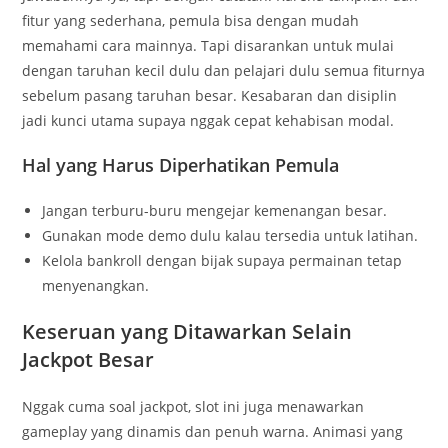
fitur yang sederhana, pemula bisa dengan mudah
memahami cara mainnya. Tapi disarankan untuk mulai
dengan taruhan kecil dulu dan pelajari dulu semua fiturnya
sebelum pasang taruhan besar. Kesabaran dan disiplin
jadi kunci utama supaya nggak cepat kehabisan modal.
Hal yang Harus Diperhatikan Pemula
Jangan terburu-buru mengejar kemenangan besar.
Gunakan mode demo dulu kalau tersedia untuk latihan.
Kelola bankroll dengan bijak supaya permainan tetap
menyenangkan.
Keseruan yang Ditawarkan Selain
Jackpot Besar
Nggak cuma soal jackpot, slot ini juga menawarkan
gameplay yang dinamis dan penuh warna. Animasi yang