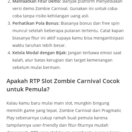
Manfaatkan Fitur Demo:
Banyak platform menyediakan
versi demo Zombie Carnival. Gunakan ini untuk coba-
coba tanpa risiko kehilangan uang asli.
Perhatikan Pola Bonus:
Biasanya bonus dan free spin
muncul setelah beberapa putaran tertentu. Catat kapan
biasanya fitur ini aktif supaya kamu bisa mengantisipasi
waktu taruhan lebih besar.
Kelola Modal dengan Bijak:
Jangan terbawa emosi saat
kalah, atur batas kerugian dan target kemenangan
sebelum mulai bermain.
Apakah RTP Slot Zombie Carnival Cocok
untuk Pemula?
Kalau kamu baru mulai main slot, mungkin bingung
memilih game yang tepat. Zombie Carnival dari Pragmatic
Play sebenarnya cukup ramah buat pemula karena
tampilannya user-friendly dan fitur-fiturnya mudah