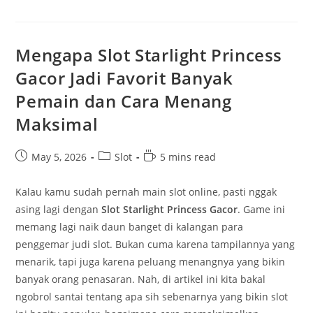
Mengapa Slot Starlight Princess
Gacor Jadi Favorit Banyak
Pemain dan Cara Menang
Maksimal
Post
Post
Reading
May 5, 2026
Slot
5 mins read
published:
category:
time:
Kalau kamu sudah pernah main slot online, pasti nggak
asing lagi dengan
Slot Starlight Princess Gacor
. Game ini
memang lagi naik daun banget di kalangan para
penggemar judi slot. Bukan cuma karena tampilannya yang
menarik, tapi juga karena peluang menangnya yang bikin
banyak orang penasaran. Nah, di artikel ini kita bakal
ngobrol santai tentang apa sih sebenarnya yang bikin slot