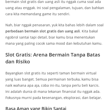
bermain slot gratis dan uang asli itu nggak cuma soal ada
uang atau enggak. Ini soal pengalaman, tujuan, dan bahkan
cara kita memandang game itu sendiri.
Nah, biar nggak penasaran, yuk kita bahas lebih dalam soal
perbedaan bermain slot gratis dan uang asli
. Kita bakal
ngobrol santai tapi detail, biar kamu bisa menentukan
mana yang paling cocok sama mood dan kebutuhan kamu.
Slot Gratis: Arena Bermain Tanpa Batas
dan Risiko
Bayangkan slot gratis itu seperti taman bermain virtual
yang luas banget. Semua permainan terbuka, kamu bisa
naik wahana apa aja, coba ini-itu, tanpa perlu beli karcis.
Ini adalah dunia di mana tekanan finansial itu nggak ada.
Fokusnya murni pada kesenangan, eksplorasi, dan belajar.
Rasa Aman yang Bikin Santai