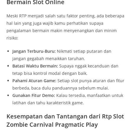
Bermain Slot Online
Meski RTP menjadi salah satu faktor penting, ada beberapa
hal lain yang juga wajib kamu perhatikan supaya
pengalaman bermain makin menyenangkan dan minim
risiko:
Jangan Terburu-Buru:
Nikmati setiap putaran dan
jangan gegabah menaikkan taruhan.
Batasi Waktu Bermain:
Supaya nggak kecanduan dan
tetap bisa kontrol modal dengan baik.
Pahami Aturan Game:
Setiap slot punya aturan dan fitur
berbeda, baca dulu panduannya sebelum mulai.
Gunakan Fitur Demo:
Kalau tersedia, manfaatkan untuk
latihan dan tahu karakteristik game.
Kesempatan dan Tantangan dari Rtp Slot
Zombie Carnival Pragmatic Play