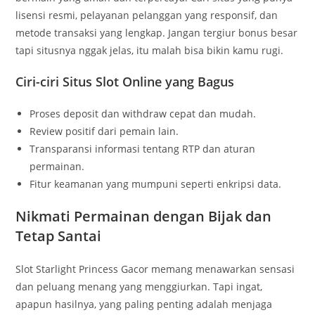
lisensi resmi, pelayanan pelanggan yang responsif, dan
metode transaksi yang lengkap. Jangan tergiur bonus besar
tapi situsnya nggak jelas, itu malah bisa bikin kamu rugi.
Ciri-ciri Situs Slot Online yang Bagus
Proses deposit dan withdraw cepat dan mudah.
Review positif dari pemain lain.
Transparansi informasi tentang RTP dan aturan
permainan.
Fitur keamanan yang mumpuni seperti enkripsi data.
Nikmati Permainan dengan Bijak dan
Tetap Santai
Slot Starlight Princess Gacor memang menawarkan sensasi
dan peluang menang yang menggiurkan. Tapi ingat,
apapun hasilnya, yang paling penting adalah menjaga