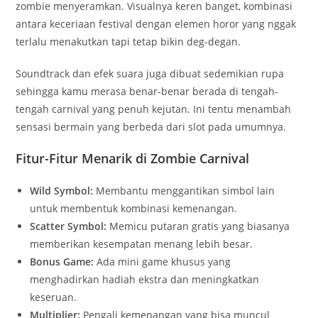
zombie menyeramkan. Visualnya keren banget, kombinasi
antara keceriaan festival dengan elemen horor yang nggak
terlalu menakutkan tapi tetap bikin deg-degan.
Soundtrack dan efek suara juga dibuat sedemikian rupa
sehingga kamu merasa benar-benar berada di tengah-
tengah carnival yang penuh kejutan. Ini tentu menambah
sensasi bermain yang berbeda dari slot pada umumnya.
Fitur-Fitur Menarik di Zombie Carnival
Wild Symbol:
Membantu menggantikan simbol lain
untuk membentuk kombinasi kemenangan.
Scatter Symbol:
Memicu putaran gratis yang biasanya
memberikan kesempatan menang lebih besar.
Bonus Game:
Ada mini game khusus yang
menghadirkan hadiah ekstra dan meningkatkan
keseruan.
Multiplier:
Pengali kemenangan yang bisa muncul