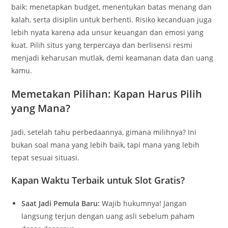
baik: menetapkan budget, menentukan batas menang dan
kalah, serta disiplin untuk berhenti. Risiko kecanduan juga
lebih nyata karena ada unsur keuangan dan emosi yang
kuat. Pilih situs yang terpercaya dan berlisensi resmi
menjadi keharusan mutlak, demi keamanan data dan uang
kamu.
Memetakan Pilihan: Kapan Harus Pilih
yang Mana?
Jadi, setelah tahu perbedaannya, gimana milihnya? Ini
bukan soal mana yang lebih baik, tapi mana yang lebih
tepat sesuai situasi.
Kapan Waktu Terbaik untuk Slot Gratis?
Saat Jadi Pemula Baru:
Wajib hukumnya! Jangan
langsung terjun dengan uang asli sebelum paham