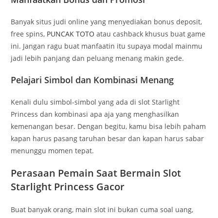
Banyak situs judi online yang menyediakan bonus deposit,
free spins,
PUNCAK TOTO
atau cashback khusus buat game
ini. Jangan ragu buat manfaatin itu supaya modal mainmu
jadi lebih panjang dan peluang menang makin gede.
Pelajari Simbol dan Kombinasi Menang
Kenali dulu simbol-simbol yang ada di slot Starlight
Princess dan kombinasi apa aja yang menghasilkan
kemenangan besar. Dengan begitu, kamu bisa lebih paham
kapan harus pasang taruhan besar dan kapan harus sabar
menunggu momen tepat.
Perasaan Pemain Saat Bermain Slot
Starlight Princess Gacor
Buat banyak orang, main slot ini bukan cuma soal uang,