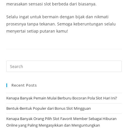
merasakan sensasi slot berbeda dari biasanya.
Selalu ingat untuk bermain dengan bijak dan nikmati
prosesnya tanpa tekanan. Semoga keberuntungan selalu
menyertai setiap putaran kamu!
Pre
Es
to
Recent Posts
clo
the
Kenapa Banyak Pemain Mulai Berburu Bocoran Pola Slot Hari Ini?
sea
pan
Bentuk-Bentuk Populer dari Bonus Slot Mingguan
Kenapa Banyak Orang Pilih Slot Favorit Member Sebagai Hiburan
Online yang Paling Mengasyikkan dan Menguntungkan