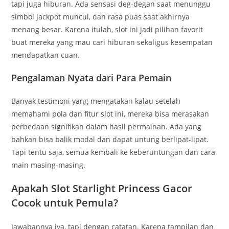
tapi juga hiburan. Ada sensasi deg-degan saat menunggu
simbol jackpot muncul, dan rasa puas saat akhirnya
menang besar. Karena itulah, slot ini jadi pilihan favorit
buat mereka yang mau cari hiburan sekaligus kesempatan
mendapatkan cuan.
Pengalaman Nyata dari Para Pemain
Banyak testimoni yang mengatakan kalau setelah
memahami pola dan fitur slot ini, mereka bisa merasakan
perbedaan signifikan dalam hasil permainan. Ada yang
bahkan bisa balik modal dan dapat untung berlipat-lipat.
Tapi tentu saja, semua kembali ke keberuntungan dan cara
main masing-masing.
Apakah Slot Starlight Princess Gacor
Cocok untuk Pemula?
Jawabannya iya, tapi dengan catatan. Karena tampilan dan