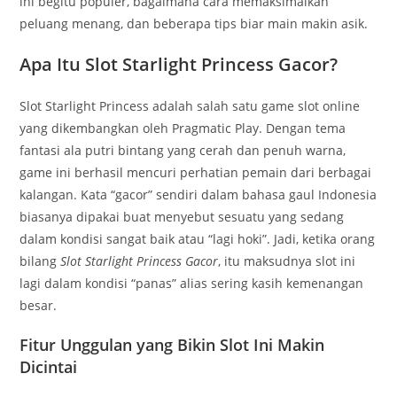
ini begitu populer, bagaimana cara memaksimalkan
peluang menang, dan beberapa tips biar main makin asik.
Apa Itu Slot Starlight Princess Gacor?
Slot Starlight Princess adalah salah satu game slot online
yang dikembangkan oleh Pragmatic Play. Dengan tema
fantasi ala putri bintang yang cerah dan penuh warna,
game ini berhasil mencuri perhatian pemain dari berbagai
kalangan. Kata “gacor” sendiri dalam bahasa gaul Indonesia
biasanya dipakai buat menyebut sesuatu yang sedang
dalam kondisi sangat baik atau “lagi hoki”. Jadi, ketika orang
bilang
Slot Starlight Princess Gacor
, itu maksudnya slot ini
lagi dalam kondisi “panas” alias sering kasih kemenangan
besar.
Fitur Unggulan yang Bikin Slot Ini Makin
Dicintai