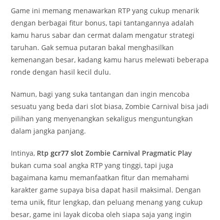
Game ini memang menawarkan RTP yang cukup menarik
dengan berbagai fitur bonus, tapi tantangannya adalah
kamu harus sabar dan cermat dalam mengatur strategi
taruhan. Gak semua putaran bakal menghasilkan
kemenangan besar, kadang kamu harus melewati beberapa
ronde dengan hasil kecil dulu.
Namun, bagi yang suka tantangan dan ingin mencoba
sesuatu yang beda dari slot biasa, Zombie Carnival bisa jadi
pilihan yang menyenangkan sekaligus menguntungkan
dalam jangka panjang.
Intinya,
Rtp
gcr77 slot
Zombie Carnival Pragmatic Play
bukan cuma soal angka RTP yang tinggi, tapi juga
bagaimana kamu memanfaatkan fitur dan memahami
karakter game supaya bisa dapat hasil maksimal. Dengan
tema unik, fitur lengkap, dan peluang menang yang cukup
besar, game ini layak dicoba oleh siapa saja yang ingin