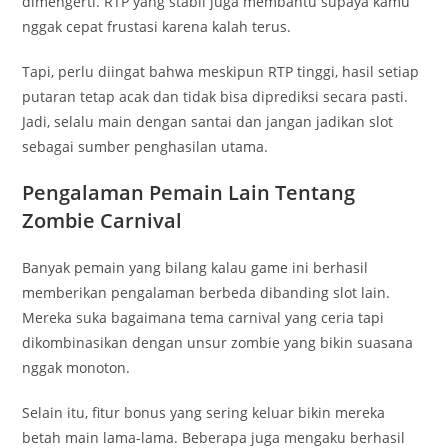
dimengerti. RTP yang stabil juga membantu supaya kamu
nggak cepat frustasi karena kalah terus.
Tapi, perlu diingat bahwa meskipun RTP tinggi, hasil setiap
putaran tetap acak dan tidak bisa diprediksi secara pasti.
Jadi, selalu main dengan santai dan jangan jadikan slot
sebagai sumber penghasilan utama.
Pengalaman Pemain Lain Tentang
Zombie Carnival
Banyak pemain yang bilang kalau game ini berhasil
memberikan pengalaman berbeda dibanding slot lain.
Mereka suka bagaimana tema carnival yang ceria tapi
dikombinasikan dengan unsur zombie yang bikin suasana
nggak monoton.
Selain itu, fitur bonus yang sering keluar bikin mereka
betah main lama-lama. Beberapa juga mengaku berhasil