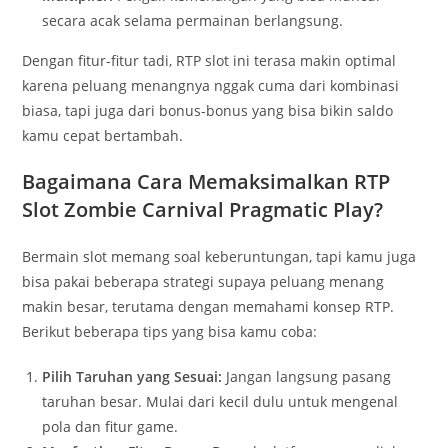
secara acak selama permainan berlangsung.
Dengan fitur-fitur tadi, RTP slot ini terasa makin optimal
karena peluang menangnya nggak cuma dari kombinasi
biasa, tapi juga dari bonus-bonus yang bisa bikin saldo
kamu cepat bertambah.
Bagaimana Cara Memaksimalkan RTP
Slot Zombie Carnival Pragmatic Play?
Bermain slot memang soal keberuntungan, tapi kamu juga
bisa pakai beberapa strategi supaya peluang menang
makin besar, terutama dengan memahami konsep RTP.
Berikut beberapa tips yang bisa kamu coba:
Pilih Taruhan yang Sesuai:
Jangan langsung pasang
taruhan besar. Mulai dari kecil dulu untuk mengenal
pola dan fitur game.