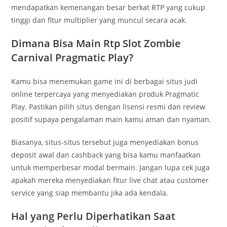
mendapatkan kemenangan besar berkat RTP yang cukup
tinggi dan fitur multiplier yang muncul secara acak.
Dimana Bisa Main Rtp Slot Zombie
Carnival Pragmatic Play?
Kamu bisa menemukan game ini di berbagai situs judi
online terpercaya yang menyediakan produk Pragmatic
Play. Pastikan pilih situs dengan lisensi resmi dan review
positif supaya pengalaman main kamu aman dan nyaman.
Biasanya, situs-situs tersebut juga menyediakan bonus
deposit awal dan cashback yang bisa kamu manfaatkan
untuk memperbesar modal bermain. Jangan lupa cek juga
apakah mereka menyediakan fitur live chat atau customer
service yang siap membantu jika ada kendala.
Hal yang Perlu Diperhatikan Saat