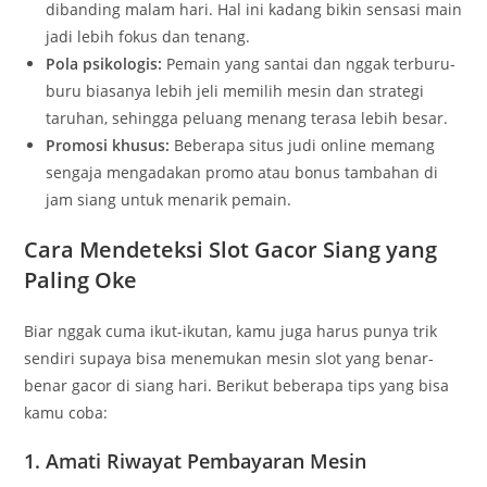
dibanding malam hari. Hal ini kadang bikin sensasi main
jadi lebih fokus dan tenang.
Pola psikologis:
Pemain yang santai dan nggak terburu-
buru biasanya lebih jeli memilih mesin dan strategi
taruhan, sehingga peluang menang terasa lebih besar.
Promosi khusus:
Beberapa situs judi online memang
sengaja mengadakan promo atau bonus tambahan di
jam siang untuk menarik pemain.
Cara Mendeteksi Slot Gacor Siang yang
Paling Oke
Biar nggak cuma ikut-ikutan, kamu juga harus punya trik
sendiri supaya bisa menemukan mesin slot yang benar-
benar gacor di siang hari. Berikut beberapa tips yang bisa
kamu coba:
1. Amati Riwayat Pembayaran Mesin