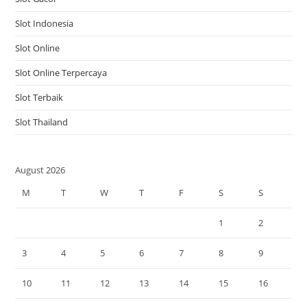
Slot Indonesia
Slot Online
Slot Online Terpercaya
Slot Terbaik
Slot Thailand
August 2026
M
T
W
T
F
S
S
1
2
3
4
5
6
7
8
9
10
11
12
13
14
15
16