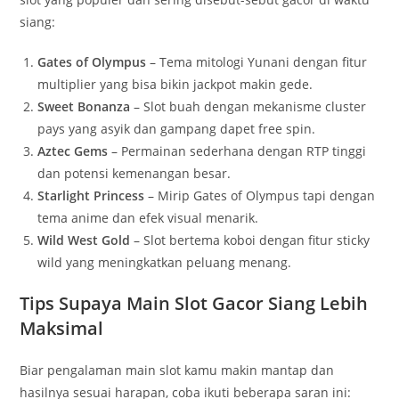
siang:
Gates of Olympus
– Tema mitologi Yunani dengan fitur
multiplier yang bisa bikin jackpot makin gede.
Sweet Bonanza
– Slot buah dengan mekanisme cluster
pays yang asyik dan gampang dapet free spin.
Aztec Gems
– Permainan sederhana dengan RTP tinggi
dan potensi kemenangan besar.
Starlight Princess
– Mirip Gates of Olympus tapi dengan
tema anime dan efek visual menarik.
Wild West Gold
– Slot bertema koboi dengan fitur sticky
wild yang meningkatkan peluang menang.
Tips Supaya Main Slot Gacor Siang Lebih
Maksimal
Biar pengalaman main slot kamu makin mantap dan
hasilnya sesuai harapan, coba ikuti beberapa saran ini: