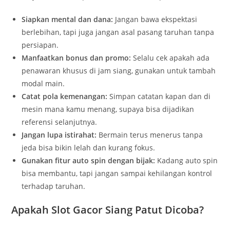
Siapkan mental dan dana:
Jangan bawa ekspektasi
berlebihan, tapi juga jangan asal pasang taruhan tanpa
persiapan.
Manfaatkan bonus dan promo:
Selalu cek apakah ada
penawaran khusus di jam siang, gunakan untuk tambah
modal main.
Catat pola kemenangan:
Simpan catatan kapan dan di
mesin mana kamu menang, supaya bisa dijadikan
referensi selanjutnya.
Jangan lupa istirahat:
Bermain terus menerus tanpa
jeda bisa bikin lelah dan kurang fokus.
Gunakan fitur auto spin dengan bijak:
Kadang auto spin
bisa membantu, tapi jangan sampai kehilangan kontrol
terhadap taruhan.
Apakah Slot Gacor Siang Patut Dicoba?