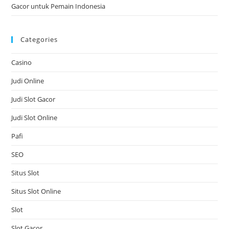
Gacor untuk Pemain Indonesia
Categories
Casino
Judi Online
Judi Slot Gacor
Judi Slot Online
Pafi
SEO
Situs Slot
Situs Slot Online
Slot
Slot Gacor