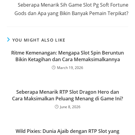
more
Seberapa Menarik Sih Game Slot Pg Soft Fortune
articles
Gods dan Apa yang Bikin Banyak Pemain Terpikat?
YOU MIGHT ALSO LIKE
Ritme Kemenangan: Mengapa Slot Spin Beruntun
Bikin Ketagihan dan Cara Memaksimalkannya
March 19, 2026
Seberapa Menarik RTP Slot Dragon Hero dan
Cara Maksimalkan Peluang Menang di Game Ini?
June 8, 2026
Wild Pixies: Dunia Ajaib dengan RTP Slot yang