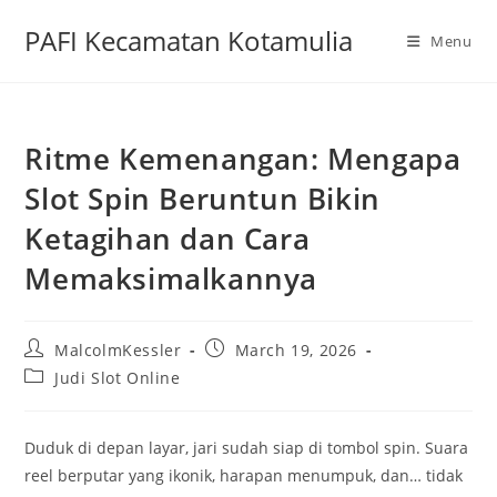
Skip
PAFI Kecamatan Kotamulia
to
Menu
content
Ritme Kemenangan: Mengapa
Slot Spin Beruntun Bikin
Ketagihan dan Cara
Memaksimalkannya
Post
Post
MalcolmKessler
March 19, 2026
author:
published:
Post
Judi Slot Online
category:
Duduk di depan layar, jari sudah siap di tombol spin. Suara
reel berputar yang ikonik, harapan menumpuk, dan… tidak