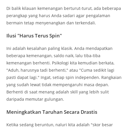
Di balik kilauan kemenangan berturut-turut, ada beberapa
perangkap yang harus Anda sadari agar pengalaman
bermain tetap menyenangkan dan terkendali.
Ilusi "Harus Terus Spin"
Ini adalah kesalahan paling klasik. Anda mendapatkan
beberapa kemenangan, saldo naik, lalu tiba-tiba
kemenangan berhenti. Psikologi kita kemudian berkata,
"Aduh, harusnya tadi berhenti," atau "Cuma sedikit lagi
pasti dapat lagi." Ingat, setiap spin independen. Rangkaian
yang sudah lewat tidak mempengaruhi masa depan.
Berhenti di saat menang adalah skill yang lebih sulit
daripada memutar gulungan.
Meningkatkan Taruhan Secara Drastis
Ketika sedang beruntun, naluri kita adalah "skor besar