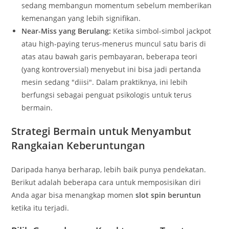
sedang membangun momentum sebelum memberikan
kemenangan yang lebih signifikan.
Near-Miss yang Berulang:
Ketika simbol-simbol jackpot
atau high-paying terus-menerus muncul satu baris di
atas atau bawah garis pembayaran, beberapa teori
(yang kontroversial) menyebut ini bisa jadi pertanda
mesin sedang "diisi". Dalam praktiknya, ini lebih
berfungsi sebagai penguat psikologis untuk terus
bermain.
Strategi Bermain untuk Menyambut
Rangkaian Keberuntungan
Daripada hanya berharap, lebih baik punya pendekatan.
Berikut adalah beberapa cara untuk memposisikan diri
Anda agar bisa menangkap momen
slot spin beruntun
ketika itu terjadi.