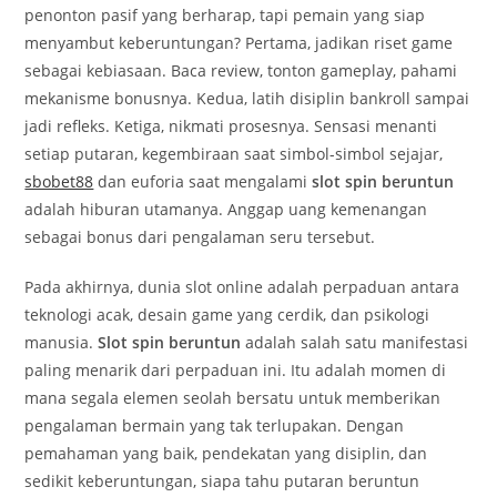
penonton pasif yang berharap, tapi pemain yang siap
menyambut keberuntungan? Pertama, jadikan riset game
sebagai kebiasaan. Baca review, tonton gameplay, pahami
mekanisme bonusnya. Kedua, latih disiplin bankroll sampai
jadi refleks. Ketiga, nikmati prosesnya. Sensasi menanti
setiap putaran, kegembiraan saat simbol-simbol sejajar,
sbobet88
dan euforia saat mengalami
slot spin beruntun
adalah hiburan utamanya. Anggap uang kemenangan
sebagai bonus dari pengalaman seru tersebut.
Pada akhirnya, dunia slot online adalah perpaduan antara
teknologi acak, desain game yang cerdik, dan psikologi
manusia.
Slot spin beruntun
adalah salah satu manifestasi
paling menarik dari perpaduan ini. Itu adalah momen di
mana segala elemen seolah bersatu untuk memberikan
pengalaman bermain yang tak terlupakan. Dengan
pemahaman yang baik, pendekatan yang disiplin, dan
sedikit keberuntungan, siapa tahu putaran beruntun