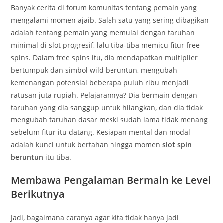
Banyak cerita di forum komunitas tentang pemain yang
mengalami momen ajaib. Salah satu yang sering dibagikan
adalah tentang pemain yang memulai dengan taruhan
minimal di slot progresif, lalu tiba-tiba memicu fitur free
spins. Dalam free spins itu, dia mendapatkan multiplier
bertumpuk dan simbol wild beruntun, mengubah
kemenangan potensial beberapa puluh ribu menjadi
ratusan juta rupiah. Pelajarannya? Dia bermain dengan
taruhan yang dia sanggup untuk hilangkan, dan dia tidak
mengubah taruhan dasar meski sudah lama tidak menang
sebelum fitur itu datang. Kesiapan mental dan modal
adalah kunci untuk bertahan hingga momen
slot spin
beruntun
itu tiba.
Membawa Pengalaman Bermain ke Level
Berikutnya
Jadi, bagaimana caranya agar kita tidak hanya jadi