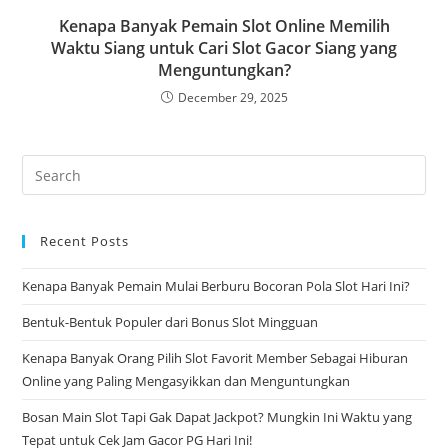
Kenapa Banyak Pemain Slot Online Memilih
Waktu Siang untuk Cari Slot Gacor Siang yang
Menguntungkan?
December 29, 2025
Pre
Es
to
Recent Posts
clo
the
Kenapa Banyak Pemain Mulai Berburu Bocoran Pola Slot Hari Ini?
sea
pan
Bentuk-Bentuk Populer dari Bonus Slot Mingguan
Kenapa Banyak Orang Pilih Slot Favorit Member Sebagai Hiburan
Online yang Paling Mengasyikkan dan Menguntungkan
Bosan Main Slot Tapi Gak Dapat Jackpot? Mungkin Ini Waktu yang
Tepat untuk Cek Jam Gacor PG Hari Ini!