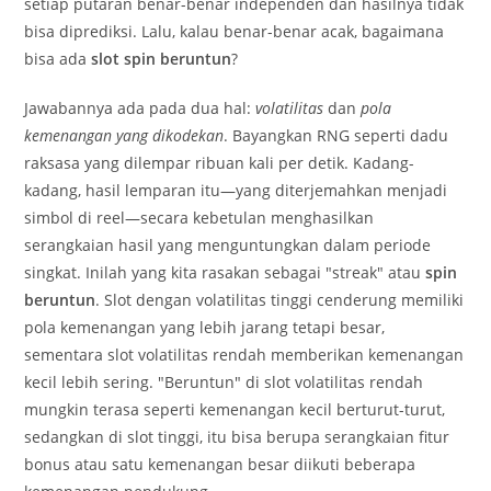
setiap putaran benar-benar independen dan hasilnya tidak
bisa diprediksi. Lalu, kalau benar-benar acak, bagaimana
bisa ada
slot spin beruntun
?
Jawabannya ada pada dua hal:
volatilitas
dan
pola
kemenangan yang dikodekan
. Bayangkan RNG seperti dadu
raksasa yang dilempar ribuan kali per detik. Kadang-
kadang, hasil lemparan itu—yang diterjemahkan menjadi
simbol di reel—secara kebetulan menghasilkan
serangkaian hasil yang menguntungkan dalam periode
singkat. Inilah yang kita rasakan sebagai "streak" atau
spin
beruntun
. Slot dengan volatilitas tinggi cenderung memiliki
pola kemenangan yang lebih jarang tetapi besar,
sementara slot volatilitas rendah memberikan kemenangan
kecil lebih sering. "Beruntun" di slot volatilitas rendah
mungkin terasa seperti kemenangan kecil berturut-turut,
sedangkan di slot tinggi, itu bisa berupa serangkaian fitur
bonus atau satu kemenangan besar diikuti beberapa