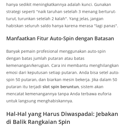
hanya sedikit meningkatkannya adalah kunci. Gunakan
strategi seperti "naik taruhan setelah 3 menang berturut-
turut, turunkan setelah 2 kalah". Yang jelas, jangan
habiskan seluruh saldo hanya karena merasa "lagi panas".
Manfaatkan Fitur Auto-Spin dengan Batasan
Banyak pemain profesional menggunakan auto-spin
dengan batas jumlah putaran atau batas
kemenangan/kerugian. Cara ini membantu menghilangkan
emosi dari keputusan setiap putaran. Anda bisa setel auto-
spin 50 putaran, dan biarkan mesin bekerja. Jika dalam 50
putaran itu terjadi
slot spin beruntun
, sistem akan
mencatat kemenangannya tanpa Anda terbawa euforia
untuk langsung menghabiskannya.
Hal-Hal yang Harus Diwaspadai: Jebakan
di Balik Rangkaian Spin