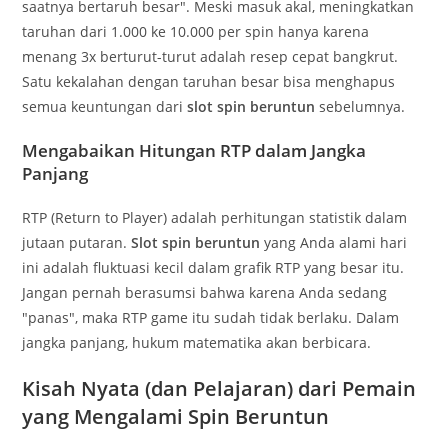
saatnya bertaruh besar". Meski masuk akal, meningkatkan
taruhan dari 1.000 ke 10.000 per spin hanya karena
menang 3x berturut-turut adalah resep cepat bangkrut.
Satu kekalahan dengan taruhan besar bisa menghapus
semua keuntungan dari
slot spin beruntun
sebelumnya.
Mengabaikan Hitungan RTP dalam Jangka
Panjang
RTP (Return to Player) adalah perhitungan statistik dalam
jutaan putaran.
Slot spin beruntun
yang Anda alami hari
ini adalah fluktuasi kecil dalam grafik RTP yang besar itu.
Jangan pernah berasumsi bahwa karena Anda sedang
"panas", maka RTP game itu sudah tidak berlaku. Dalam
jangka panjang, hukum matematika akan berbicara.
Kisah Nyata (dan Pelajaran) dari Pemain
yang Mengalami Spin Beruntun