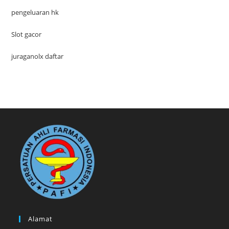
pengeluaran hk
Slot gacor
juraganolx daftar
Alamat