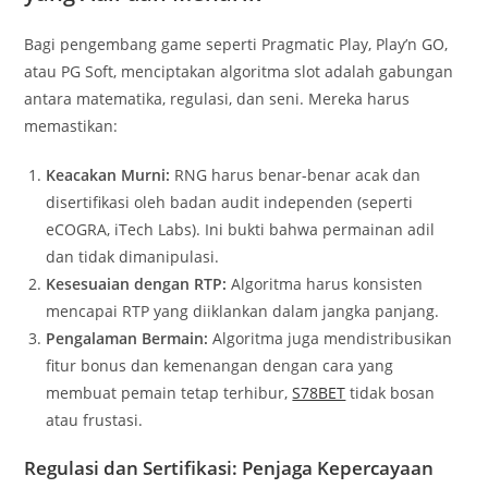
Bagi pengembang game seperti Pragmatic Play, Play’n GO,
atau PG Soft, menciptakan algoritma slot adalah gabungan
antara matematika, regulasi, dan seni. Mereka harus
memastikan:
Keacakan Murni:
RNG harus benar-benar acak dan
disertifikasi oleh badan audit independen (seperti
eCOGRA, iTech Labs). Ini bukti bahwa permainan adil
dan tidak dimanipulasi.
Kesesuaian dengan RTP:
Algoritma harus konsisten
mencapai RTP yang diiklankan dalam jangka panjang.
Pengalaman Bermain:
Algoritma juga mendistribusikan
fitur bonus dan kemenangan dengan cara yang
membuat pemain tetap terhibur,
S78BET
tidak bosan
atau frustasi.
Regulasi dan Sertifikasi: Penjaga Kepercayaan