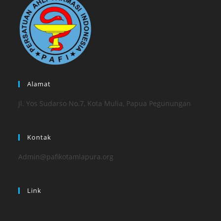
Alamat
Jl. Yos Sudarso No.7, Kota Mulia, Papua Pegunungan
Kontak
Admin@pafikotamlapura.org
Link