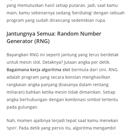
yang memutuskan hasil setiap putaran. Jadi, saat kamu
main, kamu sebenarnya sedang ‘berdialog’ dengan sebuah
program yang sudah dirancang sedemikian rupa.
Jantungnya Semua: Random Number
Generator (RNG)
Bayangkan RNG ini seperti jantung yang terus berdetak
untuk mesin slot. Detaknya? Jutaan angka per detik.
Bagaimana kerja algoritma slot
bermula dari sini. RNG
adalah program yang secara konstan menghasilkan
rangkaian angka panjang (biasanya dalam rentang
miliaran) bahkan ketika mesin tidak dimainkan. Setiap
angka berhubungan dengan kombinasi simbol tertentu
pada gulungan.
Nah, momen ajaibnya terjadi tepat saat kamu menekan
‘spin’. Pada detik yang persis itu, algoritma mengambil