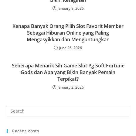
Bikin Ketagihan
January 8, 2026
Kenapa Banyak Orang Pilih Slot Favorit Member
Sebagai Hiburan Online yang Paling
Mengasyikkan dan Menguntungkan
June 26, 2026
Seberapa Menarik Sih Game Slot Pg Soft Fortune
Gods dan Apa yang Bikin Banyak Pemain
Terpikat?
January 2, 2026
Pre
Es
to
Recent Posts
clo