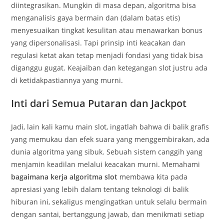
diintegrasikan. Mungkin di masa depan, algoritma bisa
menganalisis gaya bermain dan (dalam batas etis)
menyesuaikan tingkat kesulitan atau menawarkan bonus
yang dipersonalisasi. Tapi prinsip inti keacakan dan
regulasi ketat akan tetap menjadi fondasi yang tidak bisa
diganggu gugat. Keajaiban dan ketegangan slot justru ada
di ketidakpastiannya yang murni.
Inti dari Semua Putaran dan Jackpot
Jadi, lain kali kamu main slot, ingatlah bahwa di balik grafis
yang memukau dan efek suara yang menggembirakan, ada
dunia algoritma yang sibuk. Sebuah sistem canggih yang
menjamin keadilan melalui keacakan murni. Memahami
bagaimana kerja algoritma slot
membawa kita pada
apresiasi yang lebih dalam tentang teknologi di balik
hiburan ini, sekaligus mengingatkan untuk selalu bermain
dengan santai, bertanggung jawab, dan menikmati setiap