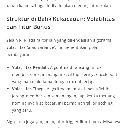
kapan kamu sebagai individu akan menang atau kalah.
Struktur di Balik Kekacauan: Volatilitas
dan Fitur Bonus
Selain RTP, ada faktor lain yang dikendalikan algoritma:
volatilitas
(atau variance). Ini menentukan pola
pembayaran.
Volatilitas Rendah:
Algoritma dirancang untuk
memberikan kemenangan kecil tapi sering. Cocok buat
yang mau main lama dengan modal terjaga.
Volatilitas Tinggi:
Algoritma membuat mesin ‘lebih
jarang’ memberikan kemenangan, tapi ketika menang,
nominalnya bisa besar. Ini permainan ‘all or nothing’
yang seru.
Algoritma juga yang mengatur trigger fitur bonus. Misalnya,