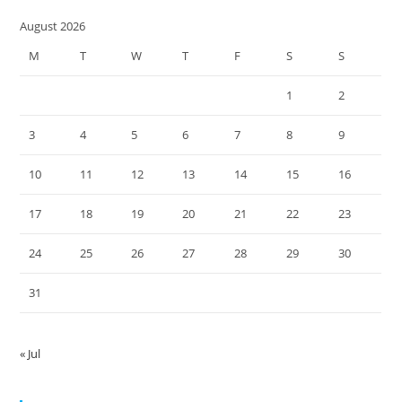
August 2026
M
T
W
T
F
S
S
1
2
3
4
5
6
7
8
9
10
11
12
13
14
15
16
17
18
19
20
21
22
23
24
25
26
27
28
29
30
31
« Jul