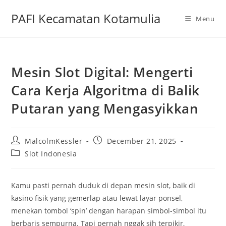
Skip
PAFI Kecamatan Kotamulia
to
Menu
content
Mesin Slot Digital: Mengerti
Cara Kerja Algoritma di Balik
Putaran yang Mengasyikkan
Post
Post
MalcolmKessler
December 21, 2025
author:
published:
Post
Slot Indonesia
category:
Kamu pasti pernah duduk di depan mesin slot, baik di
kasino fisik yang gemerlap atau lewat layar ponsel,
menekan tombol ‘spin’ dengan harapan simbol-simbol itu
berbaris sempurna. Tapi pernah nggak sih terpikir,